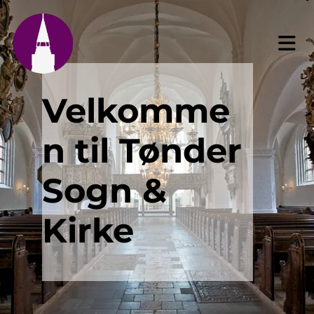
Velkomme
n til Tønder
Sogn &
Kirke