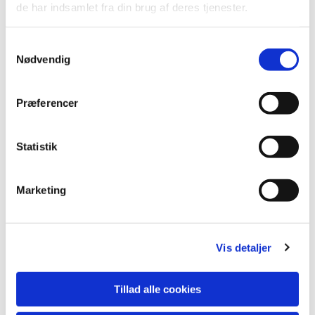
de har indsamlet fra din brug af deres tjenester.
Samtykkevalg
Nødvendig
Præferencer
Statistik
Marketing
Kirkebil
Vis detaljer
Til alle gudstjenester i Tønder Kristkirke kan
Tillad alle cookies
sognets beboere benytte kirkebil.