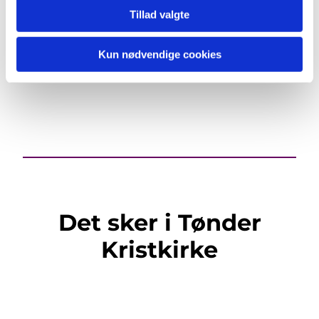
Ring og bestil lørdag mellem kl. 10 - 16: Tønder
Tillad valgte
Taxi på tlf. 74 72 29 00.
Kirkekassen afholder udgiften.
Kun nødvendige cookies
Det sker i Tønder
Kristkirke