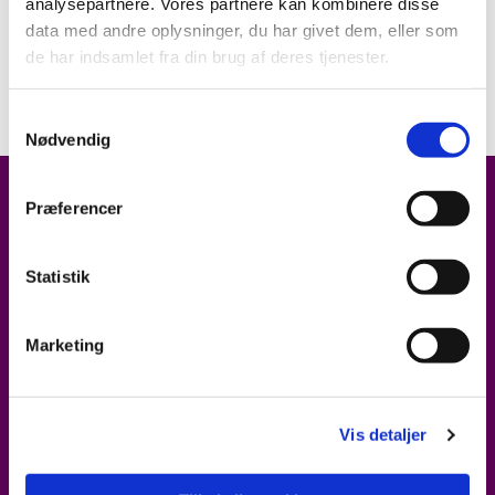
analysepartnere. Vores partnere kan kombinere disse
Næste menighedsrådsmøde er tirsdag den 11.
data med andre oplysninger, du har givet dem, eller som
august 2026 kl. 18.30.
de har indsamlet fra din brug af deres tjenester.
Dagsorden foreligger ca. 4 dage før mødet.
Samtykkevalg
Nødvendig
Præferencer
Brorsonhus, Kirkepladsen 2
Statistik
Tønder, 6270
Marketing
Kom i kontakt med os
74 72 20 80
Vis detaljer
toender.sogn@km.dk