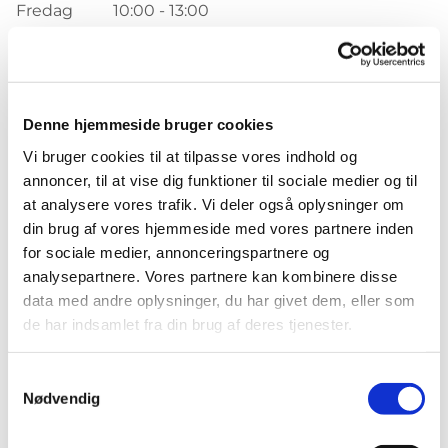
Fredag
10:00 - 13:00
Kirkens åbningstid:
Mandag - lørdag
Denne hjemmeside bruger cookies
10.00 - 16.00
Vi bruger cookies til at tilpasse vores indhold og
annoncer, til at vise dig funktioner til sociale medier og til
at analysere vores trafik. Vi deler også oplysninger om
Brorsonhus, Kirkepladsen 2, 6270 Tønder
din brug af vores hjemmeside med vores partnere inden
for sociale medier, annonceringspartnere og
Telefon:
74 72 20 80
analysepartnere. Vores partnere kan kombinere disse
data med andre oplysninger, du har givet dem, eller som
Email:
toender.sogn@km.dk
de har indsamlet fra din brug af deres tjenester.
Samtykkevalg
Nødvendig
Accepter venligst marketingcookies for