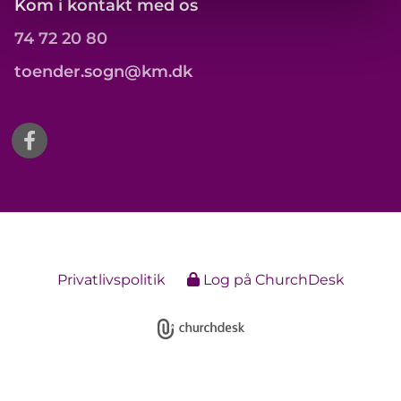
Kom i kontakt med os
74 72 20 80
toender.sogn@km.dk
Privatlivspolitik
Log på ChurchDesk