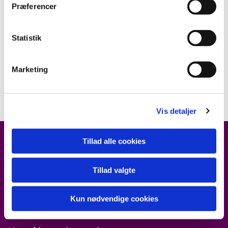
Præferencer
at se dette kort.
Accepter cookies
Statistik
Marketing
Vis detaljer
Tillad alle cookies
Tillad valgte
Brorsonhus, Kirkepladsen 2
Tønder, 6270
Kun nødvendige cookies