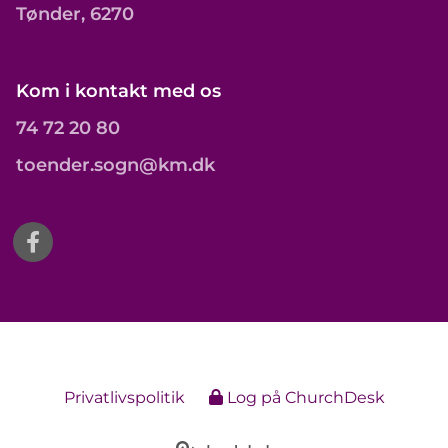
Tønder, 6270
Kom i kontakt med os
74 72 20 80
toender.sogn@km.dk
Privatlivspolitik
Log på ChurchDesk