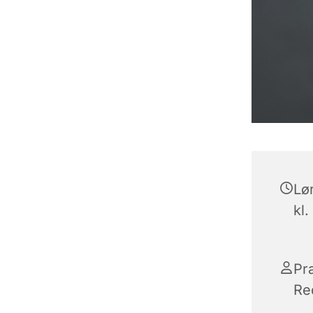
Lø
kl.
Pr
Re