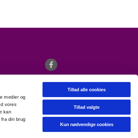
Tillad alle cookies
ale medier og
ed vores
Tillad valgte
re kan
fra din brug
Kun nødvendige cookies