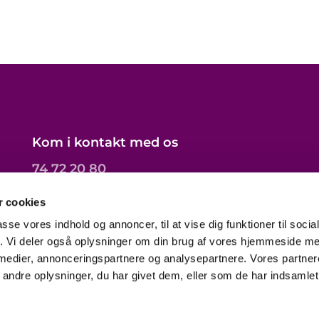
Kom i kontakt med os
74 72 20 80
toender.sogn@km.dk
 cookies
passe vores indhold og annoncer, til at vise dig funktioner til soci
fik. Vi deler også oplysninger om din brug af vores hjemmeside m
 medier, annonceringspartnere og analysepartnere. Vores partne
ndre oplysninger, du har givet dem, eller som de har indsamlet 
Privatlivspolitik
Log på ChurchDesk