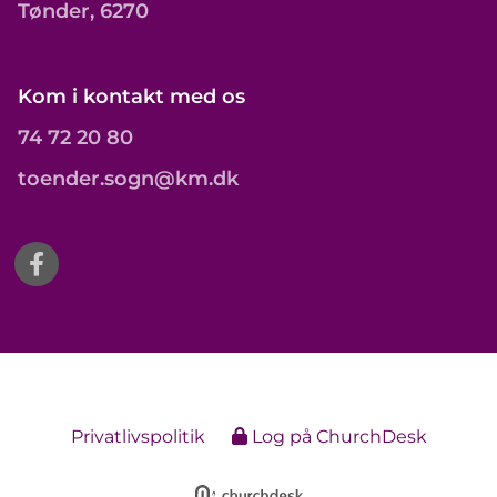
Tønder, 6270
Kom i kontakt med os
74 72 20 80
toender.sogn@km.dk
Privatlivspolitik
Log på ChurchDesk