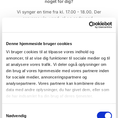
noget for dig?
Vi synger en time fra kl. 17.00 - 18.00. Der
serveres vin, vand, øl og sodavand.
Pris: 20 kr. Pengene går ubeskåret til
Menighedsplejen i Tønder Sogn, som bl.a. støtter
med konfirmationshjælp og afholdelse af juleaften
Denne hjemmeside bruger cookies
for enlige på Seniorcenteret.
Vi bruger cookies til at tilpasse vores indhold og
annoncer, til at vise dig funktioner til sociale medier og til
at analysere vores trafik. Vi deler også oplysninger om
din brug af vores hjemmeside med vores partnere inden
for sociale medier, annonceringspartnere og
analysepartnere. Vores partnere kan kombinere disse
data med andre oplysninger, du har givet dem, eller som
de har indsamlet fra din brug af deres tjenester.
Samtykkevalg
Nødvendig