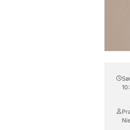
Søn
10
Pr
Ni