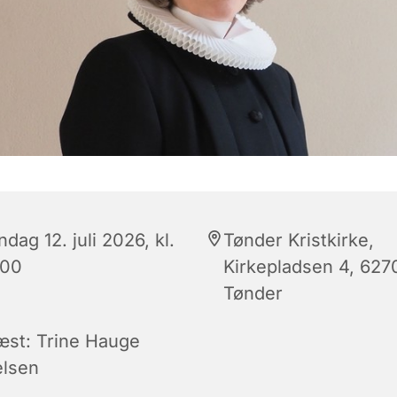
dag 12. juli 2026, kl.
Tønder Kristkirke,
:00
Kirkepladsen 4, 627
Tønder
æst: Trine Hauge
elsen