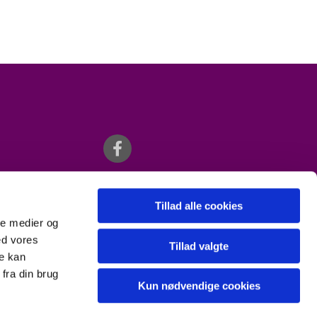
Tillad alle cookies
ale medier og
ed vores
Tillad valgte
re kan
fra din brug
Kun nødvendige cookies