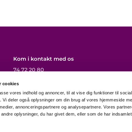
Kom i kontakt med os
74 72 20 80
toender.sogn@km.dk
 cookies
passe vores indhold og annoncer, til at vise dig funktioner til soci
fik. Vi deler også oplysninger om din brug af vores hjemmeside m
 medier, annonceringspartnere og analysepartnere. Vores partne
ndre oplysninger, du har givet dem, eller som de har indsamlet 
Privatlivspolitik
Log på ChurchDesk