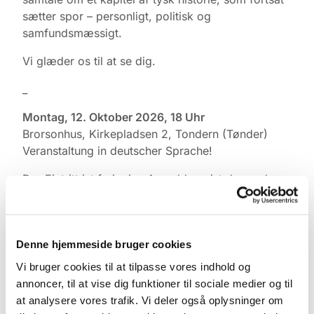
sætter spor – personligt, politisk og
samfundsmæssigt.
Vi glæder os til at se dig.
_
Montag, 12. Oktober 2026, 18 Uhr
Brorsonhus, Kirkepladsen 2, Tondern (Tønder)
Veranstaltung in deutscher Sprache!
Der Eintritt ist frei; eine Anmeldung ist dennoch
nötig.
Anmeldung:
dl@km.dk
Veranstalter:
Der deutsche Teil der
Denne hjemmeside bruger cookies
Kirchengemeinde in Tondern (Tønder)
Vi bruger cookies til at tilpasse vores indhold og
annoncer, til at vise dig funktioner til sociale medier og til
DDR, Überwachung und die Folgen bis
at analysere vores trafik. Vi deler også oplysninger om
heute