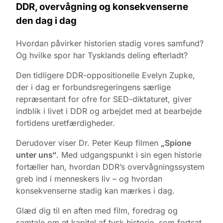
DDR, overvågning og konsekvenserne
den dag i dag
Hvordan påvirker historien stadig vores samfund?
Og hvilke spor har Tysklands deling efterladt?
Den tidligere DDR-oppositionelle Evelyn Zupke,
der i dag er forbundsregeringens særlige
repræsentant for ofre for SED-diktaturet, giver
indblik i livet i DDR og arbejdet med at bearbejde
fortidens uretfærdigheder.
Derudover viser Dr. Peter Keup filmen
„Spione
unter uns“
. Med udgangspunkt i sin egen historie
fortæller han, hvordan DDR’s overvågningssystem
greb ind i menneskers liv – og hvordan
konsekvenserne stadig kan mærkes i dag.
Glæd dig til en aften med film, foredrag og
samtale om et kapitel af tysk historie, som fortsat