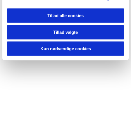
persönlich, politisch und gesellschaftlich.
Tillad alle cookies
Wir freuen uns auf eure Teilnahme!
Tillad valgte
Kun nødvendige cookies