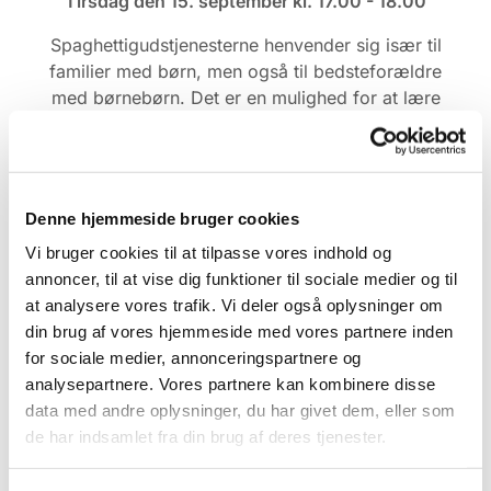
Tirsdag den 15. september kl. 17.00 - 18.00
Spaghettigudstjenesterne henvender sig især til
familier med børn, men også til bedsteforældre
med børnebørn. Det er en mulighed for at lære
Bibelens fortællinger at kende på en letforståelig
og medinddragende måde. Og vi slutter altid med
fællesspisning og hyggeligt samvær i salen i
sognehuset Brorsonhus. Gudstjenesten begynder
Denne hjemmeside bruger cookies
kl. 17.00, og vi er færdige med at spise omkring
Vi bruger cookies til at tilpasse vores indhold og
kl. 18.00.
annoncer, til at vise dig funktioner til sociale medier og til
at analysere vores trafik. Vi deler også oplysninger om
din brug af vores hjemmeside med vores partnere inden
for sociale medier, annonceringspartnere og
analysepartnere. Vores partnere kan kombinere disse
data med andre oplysninger, du har givet dem, eller som
de har indsamlet fra din brug af deres tjenester.