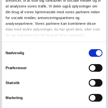
annoncer, til at vise dig funktioner til sociale medier og til
barnets sanser og forældreskabets nærvær.
at analysere vores trafik. Vi deler også oplysninger om
Vel mødt til Babysalmesang
din brug af vores hjemmeside med vores partnere inden
for sociale medier, annonceringspartnere og
analysepartnere. Vores partnere kan kombinere disse
data med andre oplysninger, du har givet dem, eller som
de har indsamlet fra din brug af deres tjenester.
Samtykkevalg
Du vil måske også kunne
Nødvendig
lide...
Præferencer
Statistik
Marketing