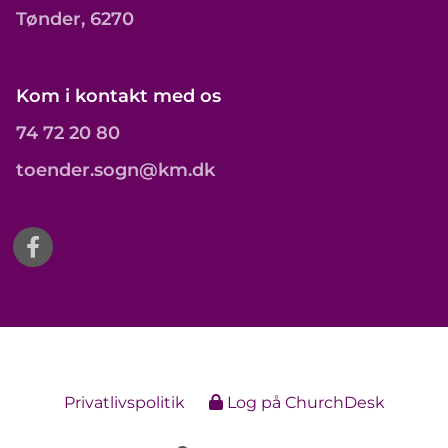
Tønder, 6270
Kom i kontakt med os
74 72 20 80
toender.sogn@km.dk
Privatlivspolitik
Log på ChurchDesk