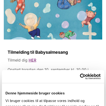
Tilmelding til Babysalmesang
Tilmeld dig
HER
Opstart torsdag den 10. september kl. 10.00 i
Tønder Kristkirke.
Vi tilbyder babysalmesang for de mindste, hvor
børn og forældre sammen kan opleve glæden ved
Denne hjemmeside bruger cookies
musik, rytmer og sange. Babysalmesang er en
Vi bruger cookies til at tilpasse vores indhold og
hyggelig og lærerig aktivitet, der styrker både