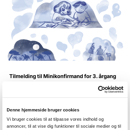
Tilmelding til Minikonfirmand for 3. årgang
Tilmelding til 3. klasses børn (der efter
sommerferien går i 3. klasse) på Tønder
Grundskole og på Marieskolen.
Denne hjemmeside bruger cookies
For tilmelding -
Tryk her
Vi bruger cookies til at tilpasse vores indhold og
annoncer, til at vise dig funktioner til sociale medier og til